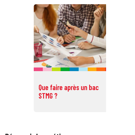
Que faire après un bac
Qu
STMG ?
ST