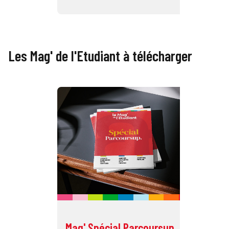
Les Mag' de l'Etudiant à télécharger
Mag' Spécial Parcoursup
Ma