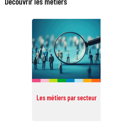
Découvrir les métiers
Les métiers par secteur
To